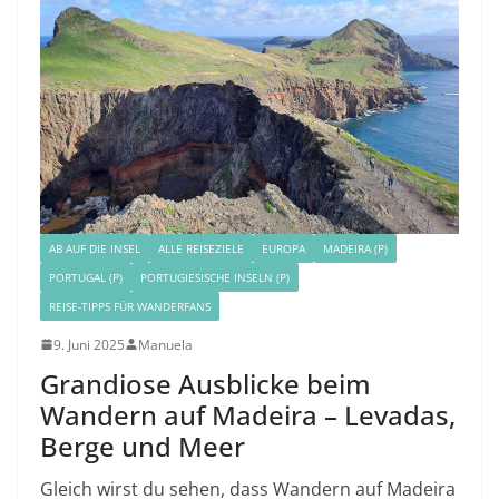
AB AUF DIE INSEL
ALLE REISEZIELE
EUROPA
MADEIRA (P)
PORTUGAL (P)
PORTUGIESISCHE INSELN (P)
REISE-TIPPS FÜR WANDERFANS
9. Juni 2025
Manuela
Grandiose Ausblicke beim
Wandern auf Madeira – Levadas,
Berge und Meer
Gleich wirst du sehen, dass Wandern auf Madeira