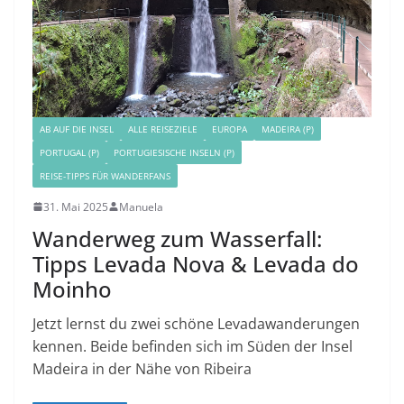
AB AUF DIE INSEL
ALLE REISEZIELE
EUROPA
MADEIRA (P)
PORTUGAL (P)
PORTUGIESISCHE INSELN (P)
REISE-TIPPS FÜR WANDERFANS
31. Mai 2025
Manuela
Wanderweg zum Wasserfall:
Tipps Levada Nova & Levada do
Moinho
Jetzt lernst du zwei schöne Levadawanderungen
kennen. Beide befinden sich im Süden der Insel
Madeira in der Nähe von Ribeira