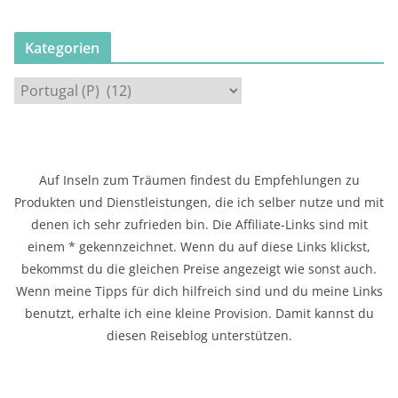
Kategorien
K
a
t
e
g
Auf Inseln zum Träumen findest du Empfehlungen zu
o
Produkten und Dienstleistungen, die ich selber nutze und mit
r
denen ich sehr zufrieden bin. Die Affiliate-Links sind mit
i
einem * gekennzeichnet. Wenn du auf diese Links klickst,
e
bekommst du die gleichen Preise angezeigt wie sonst auch.
n
Wenn meine Tipps für dich hilfreich sind und du meine Links
benutzt, erhalte ich eine kleine Provision. Damit kannst du
diesen Reiseblog unterstützen.