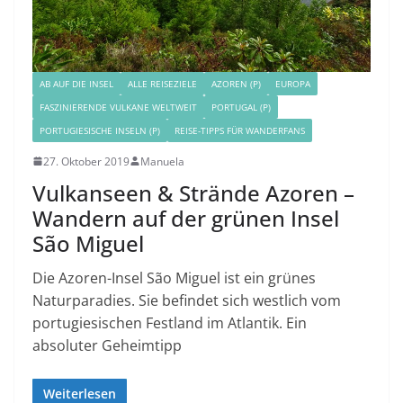
AB AUF DIE INSEL
ALLE REISEZIELE
AZOREN (P)
EUROPA
FASZINIERENDE VULKANE WELTWEIT
PORTUGAL (P)
PORTUGIESISCHE INSELN (P)
REISE-TIPPS FÜR WANDERFANS
27. Oktober 2019
Manuela
Vulkanseen & Strände Azoren –
Wandern auf der grünen Insel
São Miguel
Die Azoren-Insel São Miguel ist ein grünes
Naturparadies. Sie befindet sich westlich vom
portugiesischen Festland im Atlantik. Ein
absoluter Geheimtipp
Weiterlesen