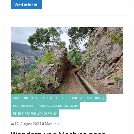
Weiterlesen
AB AUF DIE INSEL
ALLE REISEZIELE
EUROPA
MADEIRA (P)
PORTUGAL (P)
PORTUGIESISCHE INSELN (P)
REISE-TIPPS FÜR WANDERFANS
17. August 2024
Manuela