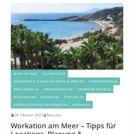
AB AUF DIE INSEL
ALLE REISEZIELE
AUSRÜSTUNG & TECHNIK FÜR REISEN & ARBEITEN
FUERTEVENTURA (E)
GRAN CANARIA (E)
GRIECHENLAND (GR)
KANARISCHE INSELN (E)
KEFALONIA (GR)
LEFKADA (GR)
PORTUGAL (P)
SCHÖNE LOCATIONS FÜR WORKATION
WORKATION
28. Oktober 2023
Manuela
Workation am Meer – Tipps für
Locations, Planung &