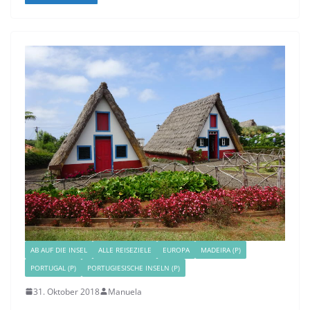
AB AUF DIE INSEL
ALLE REISEZIELE
EUROPA
MADEIRA (P)
PORTUGAL (P)
PORTUGIESISCHE INSELN (P)
31. Oktober 2018
Manuela