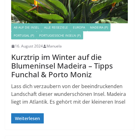
AB AUF DIE INSEL
ALLE REISEZIELE
EUROPA
MADEIRA (P)
PORTUGAL (P)
PORTUGIESISCHE INSELN (P)
16. August 2024
Manuela
Kurztrip im Winter auf die
Blumeninsel Madeira – Tipps
Funchal & Porto Moniz
Lass dich verzaubern von der beeindruckenden
Landschaft dieser wunderschönen Insel. Madeira
liegt im Atlantik. Es gehört mit der kleineren Insel
Weiterlesen