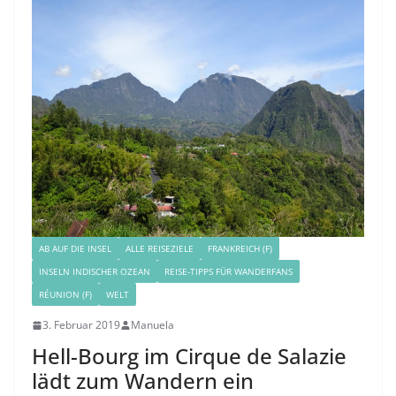
AB AUF DIE INSEL
ALLE REISEZIELE
FRANKREICH (F)
INSELN INDISCHER OZEAN
REISE-TIPPS FÜR WANDERFANS
RÉUNION (F)
WELT
3. Februar 2019
Manuela
Hell-Bourg im Cirque de Salazie
lädt zum Wandern ein