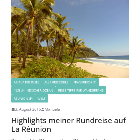
AB AUF DIE INSEL
ALLE REISEZIELE
FRANKREICH (F)
INSELN INDISCHER OZEAN
REISE-TIPPS FÜR WANDERFANS
RÉUNION (F)
WELT
3. August 2016
Manuela
Highlights meiner Rundreise auf
La Réunion