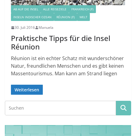
AB AUF DIE INSEL
ALLE REISEZIELE
FRANKREICH (F)
INSELN INDISCHER OZEAN
RÉUNION (F)
WELT
30. Juli 2016
Manuela
Praktische Tipps für die Insel
Réunion
Réunion ist ein echter Schatz mit wunderschöner
Natur, freundlichen Menschen und es gibt keinen
Massentourismus. Man kann am Strand liegen
Weiterlesen