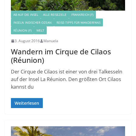
AB AUF DIE INSEL
ALLE REISEZIELE
FRANKREICH (F)
INSELN INDISCHER OZEAN
REISE-TIPPS FÜR WANDERFANS
RÉUNION (F)
WELT
3. August 2016
Manuela
Wandern im Cirque de Cilaos
(Réunion)
Der Cirque de Cilaos ist einer von drei Talkesseln
auf der Insel La Réunion. Den größten Ort Cilaos
kannst du
Weiterlesen