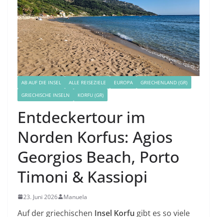
AB AUF DIE INSEL
ALLE REISEZIELE
EUROPA
GRIECHENLAND (GR)
GRIECHISCHE INSELN
KORFU (GR)
Entdeckertour im
Norden Korfus: Agios
Georgios Beach, Porto
Timoni & Kassiopi
23. Juni 2026
Manuela
Auf der griechischen
Insel Korfu
gibt es so viele